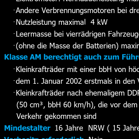
Andere Verbrennungsmotoren bei drei
Nutzleistung maximal  4 kW
Fahrschule Tech, Fahrsc
Leermasse bei vierrädrigen Fahrzeug
(ohne die Masse der Batterien) maxi
Fahrschule Tech, Fahrschule, Fahrschule Tech, 
Klasse AM berechtigt auch zum Führ
Fahrschule Fahrschule Tech, Fahrschule, Fahrschul
Kleinkrafträder mit einer bbH von hö
Tech, Fahrschule Fahrschule Tech, Fahrschule, 
Fahrschule Tech, Fahrschule Fahrschule Tech, 
dem 1. Januar 2002 erstmals in den
Fahrschule, Fahrschule Tech, Fahrschule Fahrschul
Kleinkrafträder nach ehemaligem DD
Tech, Fahrschule, Fahrschule Tech, Fahrschule 
     (50 cm³, bbH 60 km/h), die vor dem
Fahrschule Tech, Fahrschule, Fahrschule Tech,
     Verkehr gekommen sind
16 Jahre  NRW ( 15 Jahr
Mindestalter