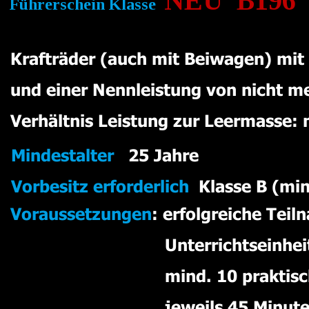
NEU  B196
Führerschein Klasse  
Krafträder (auch mit Beiwagen) mit
und einer Nennleistung von nicht m
Verhältnis Leistung zur Leermasse:
Mindestalter
   25 Jahre
Vorbesitz erforderlich
  Klasse B (mi
Voraussetzungen
: erfolgreiche Teil
                                Unterrichts
                                mind. 10 pr
                                jeweils 45 Minut